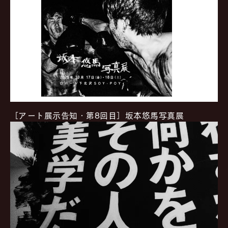
​​［アート展示告知・第8回目］坂本悠馬写真展