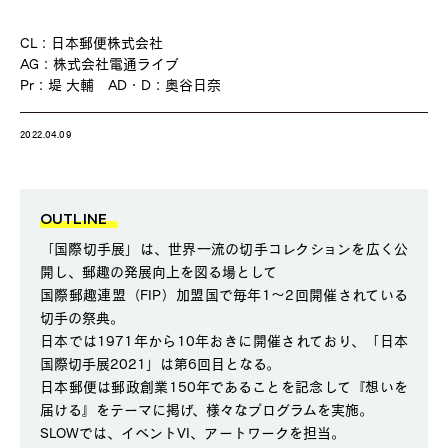
CL：日本郵便株式会社
AG：株式会社電通ライブ
Pr：堤 大輔 AD・D：奥谷日奈
2022.04.09
OUTLINE
「国際切手展」は、世界一流の切手コレクションを広く公
開し、郵趣の発展向上を図る場として
国際郵趣連盟（FIP）加盟国で毎年1〜2回開催されている
切手の祭典。
日本では1971年から10年おきに開催されており、「日本
国際切手展2021」は第6回目となる。
日本郵便は郵政創業150年であることを記念して『想いを
届ける』をテーマに掲げ、様々なプログラムを実施。
SLOWでは、イベントVI、アートワークを担当。