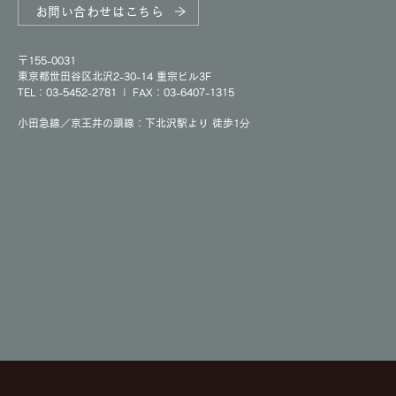
お問い合わせはこちら
〒155-0031
東京都世田谷区北沢2-30-14 重宗ビル3F
TEL：03-5452-2781
|
FAX：03-6407-1315
小田急線／京王井の頭線：下北沢駅より 徒歩1分