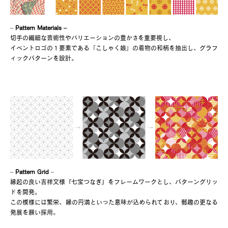
–
Pattern Materials
–
切手の繊細な芸術性やバリエーションの豊かさを重要視し、
イベントロゴの１要素である「こしゃく娘」の着物の和柄を抽出し、グラフ
ィックパターンを設計。
–
Pattern Grid
–
縁起の良い吉祥文様『七宝つなぎ』をフレームワークとし、パターングリッ
ドを開発。
この模様には繁栄、縁の円満といった意味が込められており、郵趣の更なる
発展を願い採用。