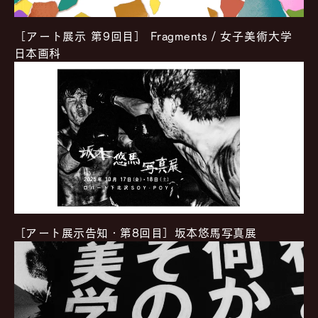
［アート展示 第9回目］ Fragments / 女子美術大学
日本画科
​​［アート展示告知・第8回目］坂本悠馬写真展